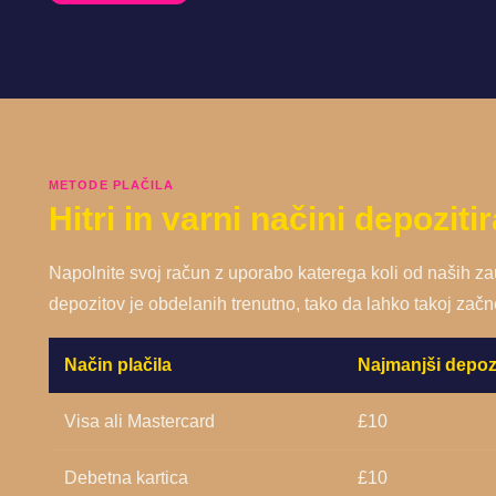
METODE PLAČILA
Hitri in varni načini depoziti
Napolnite svoj račun z uporabo katerega koli od naših za
depozitov je obdelanih trenutno, tako da lahko takoj začne
Način plačila
Najmanjši depoz
Visa ali Mastercard
£10
Debetna kartica
£10