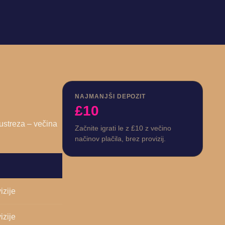
NAJMANJŠI DEPOZIT
£10
 ustreza – večina
Začnite igrati le z £10 z večino
načinov plačila, brez provizij.
izije
izije