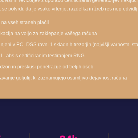
dvisnih revizorjev z uporabo certificiranih generatorjev naključ
a se potvrdi, da je vsako vrtenje, razdelka in žreb res nepredvidl
t na vseh straneh plačil
ikacija na voljo za zaklepanje vašega računa
anjeni v PCI-DSS ravni 1 skladnih trezorjih (najvišji varnostni st
I Labs s certificiranim testiranjem RNG
zori in preskusi penetracije od tretjih oseb
avanje goljufij, ki zaznamujejo osumljivo dejavnost računa