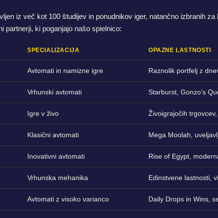
avljen iz več kot 100 študijev in ponudnikov iger, natančno izbranih za
i partnerji, ki poganjajo našo spielnico:
SPECIALIZACIJA
OPAZNE LASTNOSTI
Avtomati in namizne igre
Raznolik portfelj z dne
Vrhunski avtomati
Starburst, Gonzo's Que
Igre v živo
Živoigrajočih trgovcev,
Klasični avtomati
Mega Moolah, uveljavlj
Inovativni avtomati
Rise of Egypt, moderna
Vrhunska mehanika
Edinstvene lastnosti, v
Avtomati z visoko varianco
Daily Drops in Wins, s