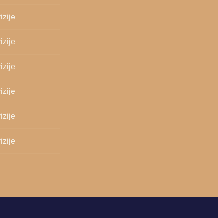
izije
izije
izije
izije
izije
izije