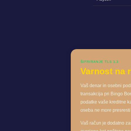
ŠIFRIRANJE TLS 1.3
Varnost na 
Vaš denar in osebni podat
transakcija pri Bingo Bo
podatke vaše kreditne kar
oseba ne more presresti
Vaš račun je dodatno zaš