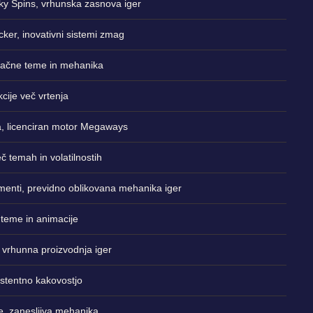
y Spins, vrhunska zasnova iger
ker, inovativni sistemi zmag
ivlačne teme in mehanika
kcije več vrtenja
, licenciran motor Megaways
č temah in volatilnostih
ementi, previdno oblikovana mehanika iger
e teme in animacije
 vrhunna proizvodnja iger
istentno kakovostjo
e, zanesljiva mehanika