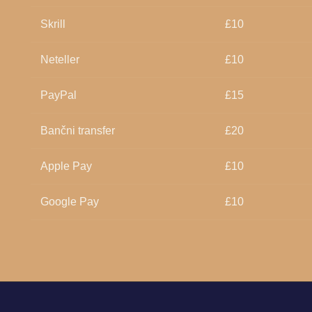
Skrill
£10
Neteller
£10
PayPal
£15
Bančni transfer
£20
Apple Pay
£10
Google Pay
£10