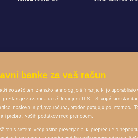
ravni banke za vaš račun
ki so zaščiteni z enako tehnologijo šifriranja, ki jo uporabljaj
ngo Stars je zavarована s šifriranjem TLS 1.3, vojaškim standa
tice, naslova in prijave računa, preden potujejo po internetu. T
 ali prebrati vaših podatkov med prenosom.
čiten s sistemi večplastne preverjanja, ki preprečujejo nepoobl