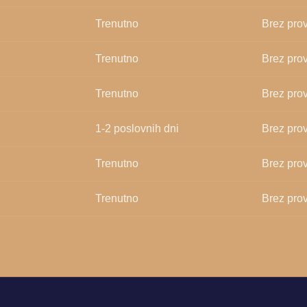
Trenutno
Brez prov
Trenutno
Brez prov
Trenutno
Brez prov
1-2 poslovnih dni
Brez prov
Trenutno
Brez prov
Trenutno
Brez prov