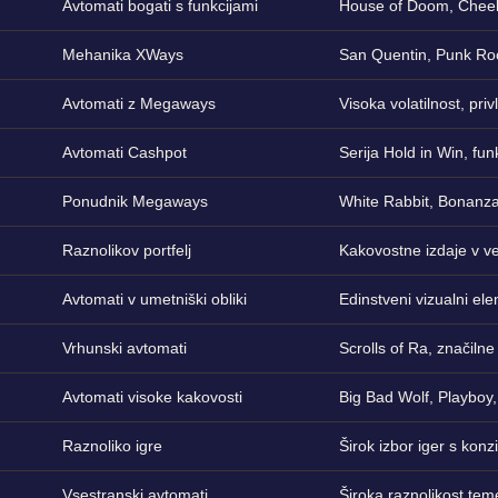
Avtomati bogati s funkcijami
House of Doom, Cheek
Mehanika XWays
San Quentin, Punk Roc
Avtomati z Megaways
Visoka volatilnost, pr
Avtomati Cashpot
Serija Hold in Win, fun
Ponudnik Megaways
White Rabbit, Bonanza
Raznolikov portfelj
Kakovostne izdaje v ve
Avtomati v umetniški obliki
Edinstveni vizualni el
Vrhunski avtomati
Scrolls of Ra, značiln
Avtomati visoke kakovosti
Big Bad Wolf, Playboy,
Raznoliko igre
Širok izbor iger s konz
Vsestranski avtomati
Široka raznolikost tem