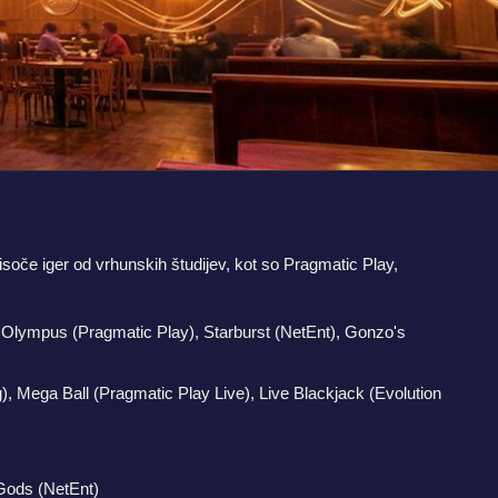
tisoče iger od vrhunskih študijev, kot so Pragmatic Play,
Olympus (Pragmatic Play), Starburst (NetEnt), Gonzo's
, Mega Ball (Pragmatic Play Live), Live Blackjack (Evolution
Gods (NetEnt)