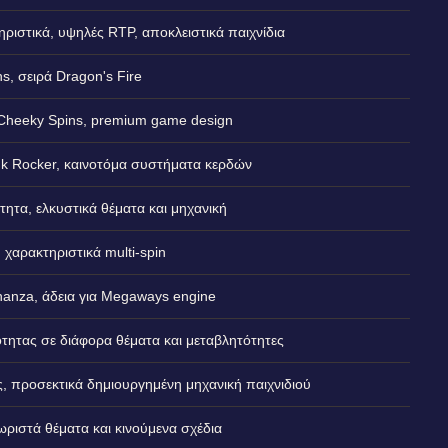
ριστικά, υψηλές RTP, αποκλειστικά παιχνίδια
s, σειρά Dragon's Fire
Cheeky Spins, premium game design
nk Rocker, καινοτόμα συστήματα κερδών
ητα, ελκυστικά θέματα και μηχανική
 χαρακτηριστικά multi-spin
nanza, άδεια για Megaways engine
τητας σε διάφορα θέματα και μεταβλητότητες
ς, προσεκτικά δημιουργημένη μηχανική παιχνιδιού
χωριστά θέματα και κινούμενα σχέδια