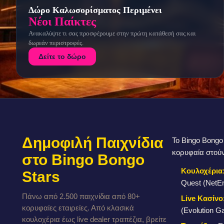
Δώρο Καλωσορίσματος Περιμένει
Νέοι Παίκτες
Ανακαλύψτε τι σας προσφέρουμε στην πρώτη κατάθεσή σας και
δωρεάν περιστροφές.
Δείτε το δώρο
Δημοφιλή Παιχνίδια
Το Bingo Bongo 
κορυφαία στούν
στο Bingo Bongo
Κουλοχέρια
Stars
Quest (NetEn
Πάνω από 2.500 παιχνίδια από 80+
Live Κασίνο
κορυφαίες εταιρείες. Από κλασικά
(Evolution G
κουλοχέρια έως live dealer τραπέζια, βρείτε