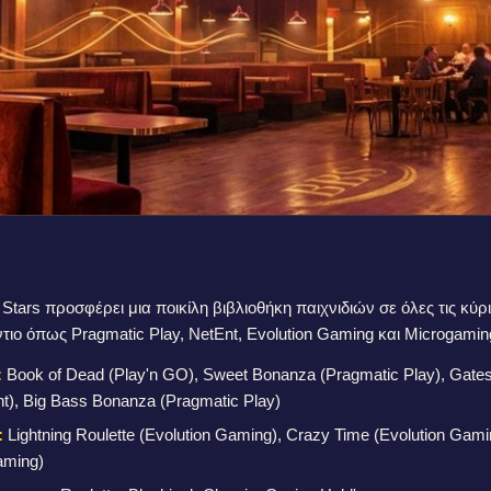
Stars προσφέρει μια ποικίλη βιβλιοθήκη παιχνιδιών σε όλες τις κύρι
τιο όπως Pragmatic Play, NetEnt, Evolution Gaming και Microgamin
:
Book of Dead (Play'n GO), Sweet Bonanza (Pragmatic Play), Gates 
t), Big Bass Bonanza (Pragmatic Play)
:
Lightning Roulette (Evolution Gaming), Crazy Time (Evolution Gamin
aming)