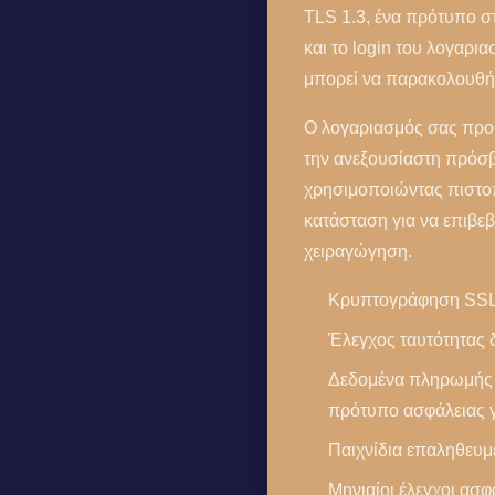
TLS 1.3, ένα πρότυπο στ
και το login του λογαρι
μπορεί να παρακολουθήσ
Ο λογαριασμός σας προ
την ανεξουσίαστη πρόσβ
χρησιμοποιώντας πιστοπ
κατάσταση για να επιβεβ
χειραγώγηση.
Κρυπτογράφηση SSL 2
Έλεγχος ταυτότητας 
Δεδομένα πληρωμής 
πρότυπο ασφάλειας γ
Παιχνίδια επαληθευμ
Μηνιαίοι έλεγχοι ασφ