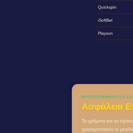
Quickspin
iSoftBet
Playson
ΚΡΥΠΤΟΓΡΆΦΗΣΗ TLS 1.3
Ασφάλεια Ε
Τα χρήματα και τα προσ
χρησιμοποιούν οι μεγάλ