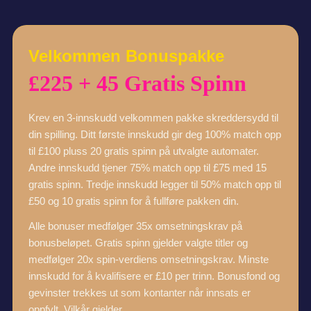
Velkommen Bonuspakke
£225 + 45 Gratis Spinn
Krev en 3-innskudd velkommen pakke skreddersydd til
din spilling. Ditt første innskudd gir deg 100% match opp
til £100 pluss 20 gratis spinn på utvalgte automater.
Andre innskudd tjener 75% match opp til £75 med 15
gratis spinn. Tredje innskudd legger til 50% match opp til
£50 og 10 gratis spinn for å fullføre pakken din.
Alle bonuser medfølger 35x omsetningskrav på
bonusbeløpet. Gratis spinn gjelder valgte titler og
medfølger 20x spin-verdiens omsetningskrav. Minste
innskudd for å kvalifisere er £10 per trinn. Bonusfond og
gevinster trekkes ut som kontanter når innsats er
oppfylt. Vilkår gjelder.