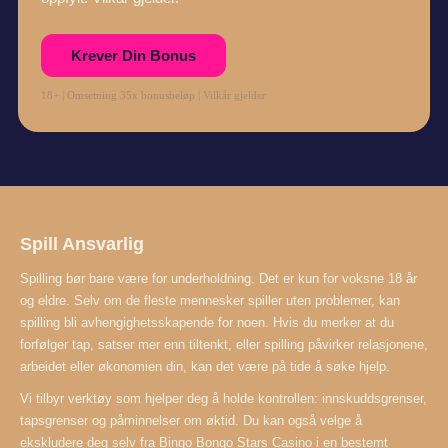
Krever Din Bonus
18+ | Omsetning 35x bonusbeløp | Vilkår gjelder
Spill Ansvarlig
Spilling bør bare være for underholdning. Det er kun for voksne 18 år
og eldre. Selv om de fleste mennesker spiller uten problemer, kan
spilling bli avhengighetsskapende for noen. Hvis du merker at du
forfølger tap, satser mer enn tiltenkt, eller spilling påvirker relasjonene,
arbeidet eller økonomien din, kan det være på tide å søke hjelp.
Vi tilbyr verktøy som hjelper deg å holde kontrollen: innskuddsgrenser,
tapsgrenser og påminnelser om øktid. Du kan også velge å
ekskludere deg selv fra Bingo Bongo Stars Casino i en bestemt