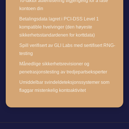
To-faktor autentisering tilgjengelig for å låse
kontoen din
Betalingsdata lagret i PCI-DSS Level 1
kompatible hvelvinger (den høyeste
sikkerhetsstandardenen for korttdata)
Spill verifisert av GLI Labs med sertifisert RNG-
testing
Månedlige sikkerhetsrevisioner og
penetrasjonstesting av tredjepartseksperter
Umiddelbar svindeldeteksjonssystemer som
flaggar mistenkelig kontoaktivitet