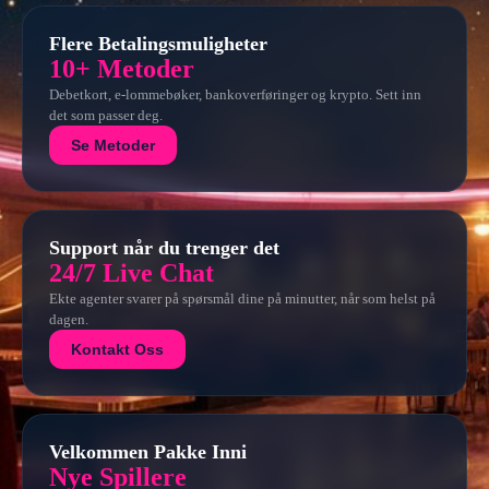
Flere Betalingsmuligheter
10+ Metoder
Debetkort, e-lommebøker, bankoverføringer og krypto. Sett inn
det som passer deg.
Se Metoder
Support når du trenger det
24/7 Live Chat
Ekte agenter svarer på spørsmål dine på minutter, når som helst på
dagen.
Kontakt Oss
Velkommen Pakke Inni
Nye Spillere