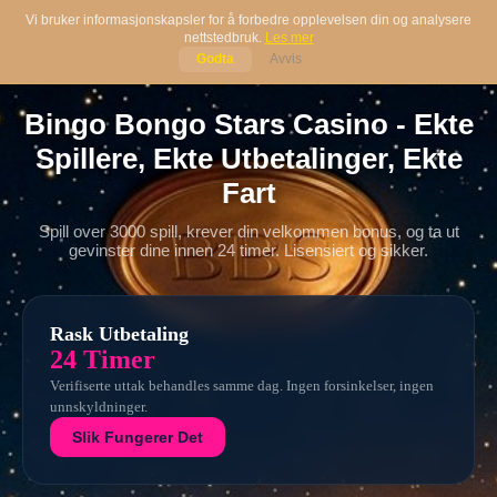
Vi bruker informasjonskapsler for å forbedre opplevelsen din og analysere
Bingo Bongo Stars Casino
Spill
NO
▾
nettstedbruk.
Les mer
Godta
Avvis
Spill
Bingo Bongo Stars Casino - Ekte
Bonuser
Spillere, Ekte Utbetalinger, Ekte
Fart
Slik Fungerer Det
Spill over 3000 spill, krever din velkommen bonus, og ta ut
Support
gevinster dine innen 24 timer. Lisensiert og sikker.
Rask Utbetaling
24 Timer
Verifiserte uttak behandles samme dag. Ingen forsinkelser, ingen
unnskyldninger.
Slik Fungerer Det