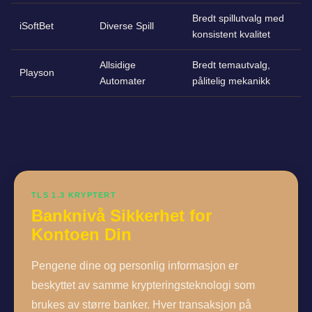
Bredt spillutvalg med
iSoftBet
Diverse Spill
konsistent kvalitet
Allsidige
Bredt temautvalg,
Playson
Automater
pålitelig mekanikk
TLS 1.3 KRYPTERT
Banknivå Sikkerhet for
Kontoen Din
Pengene dine og personlig informasjon er
beskyttet av samme krypteringsteknologi som
brukes av større banker. Hver transaksjon på