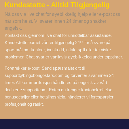
Kundestøtte - Alltid Tilgjengelig
Nå oss via live chat for øyeblikkelig hjelp eller e-post oss
når som helst. Vi svarer innen 24 timer og snakker
engelsk.
Kontakt oss gjennom live chat for umiddelbar assistanse.
Kundestøtteteamet vårt er tilgjengelig 24/7 for å svare på
spørsmål om kontoer, innskudd, uttak, spill eller tekniske
problemer. Chat-svar er vanligvis øyeblikkeleg under topptimer.
Foretrekker e-post. Send spørsmålet ditt til
support@bingobongostars.com
og forventer svar innen 24
timer. All kommunikasjon håndteres på engelsk av vårt
dedikerte supportteam. Enten du trenger kontobekreftelse,
bonusdetaljer eller betalingshjelp, håndterer vi forespørsler
profesjonelt og raskt.