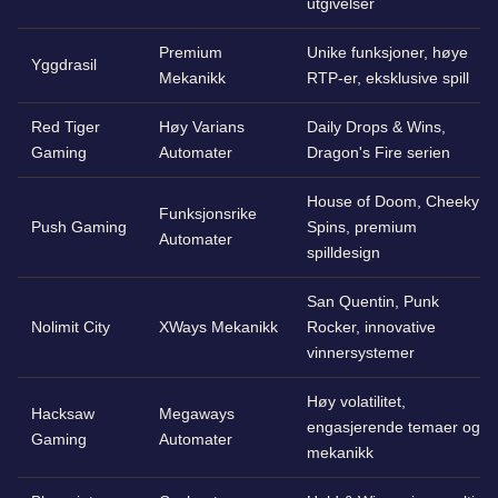
utgivelser
Premium
Unike funksjoner, høye
Yggdrasil
Mekanikk
RTP-er, eksklusive spill
Red Tiger
Høy Varians
Daily Drops & Wins,
Gaming
Automater
Dragon's Fire serien
House of Doom, Cheeky
Funksjonsrike
Push Gaming
Spins, premium
Automater
spilldesign
San Quentin, Punk
Nolimit City
XWays Mekanikk
Rocker, innovative
vinnersystemer
Høy volatilitet,
Hacksaw
Megaways
engasjerende temaer og
Gaming
Automater
mekanikk