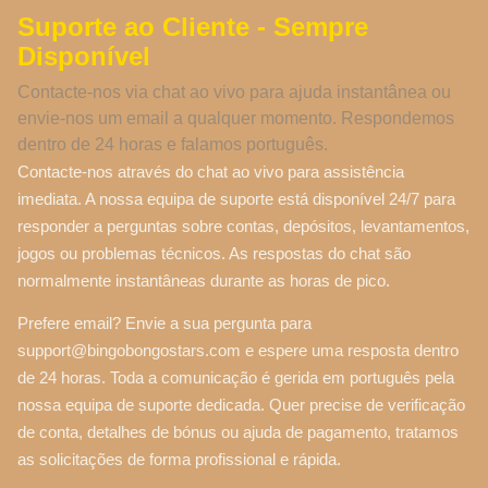
Suporte ao Cliente - Sempre
Disponível
Contacte-nos via chat ao vivo para ajuda instantânea ou
envie-nos um email a qualquer momento. Respondemos
dentro de 24 horas e falamos português.
Contacte-nos através do chat ao vivo para assistência
imediata. A nossa equipa de suporte está disponível 24/7 para
responder a perguntas sobre contas, depósitos, levantamentos,
jogos ou problemas técnicos. As respostas do chat são
normalmente instantâneas durante as horas de pico.
Prefere email? Envie a sua pergunta para
support@bingobongostars.com
e espere uma resposta dentro
de 24 horas. Toda a comunicação é gerida em português pela
nossa equipa de suporte dedicada. Quer precise de verificação
de conta, detalhes de bónus ou ajuda de pagamento, tratamos
as solicitações de forma profissional e rápida.