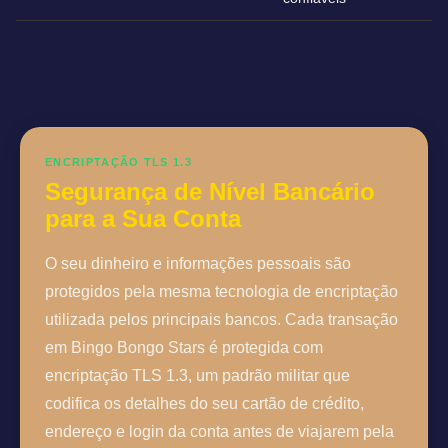
ENCRIPTAÇÃO TLS 1.3
Segurança de Nível Bancário
para a Sua Conta
O seu dinheiro e informações pessoais são
protegidos pela mesma tecnologia de encriptação
utilizada pelos principais bancos. Cada transação
em Bingo Bongo Stars é protegida com
encriptação TLS 1.3, um padrão militar que
codifica os detalhes do seu cartão de crédito,
endereço e login da conta antes de viajarem pela