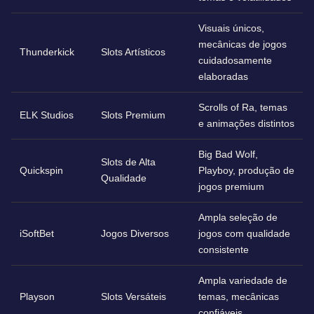
Visuais únicos,
mecânicas de jogos
Thunderkick
Slots Artísticos
cuidadosamente
elaboradas
Scrolls of Ra, temas
ELK Studios
Slots Premium
e animações distintos
Big Bad Wolf,
Slots de Alta
Quickspin
Playboy, produção de
Qualidade
jogos premium
Ampla seleção de
iSoftBet
Jogos Diversos
jogos com qualidade
consistente
Ampla variedade de
Playson
Slots Versáteis
temas, mecânicas
confiáveis