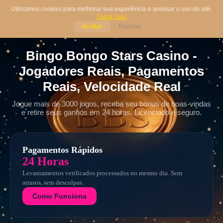
Utilizamos cookies para melhorar sua experiência e analisar o uso do site.
Bingo Bongo Stars Casino
Jogar
PT
▾
Saiba mais
Aceitar
Recusar
Jogos
Bingo Bongo Stars Casino -
Bónus
Jogadores Reais, Pagamentos
Reais, Velocidade Real
Como Funciona
Jogue mais de 3000 jogos, receba seu bónus de boas-vindas
Suporte
e retire seus ganhos em 24 horas. Licenciado e seguro.
Pagamentos Rápidos
24 Horas
Levantamentos verificados processados no mesmo dia. Sem
atrasos, sem desculpas.
Como Funciona