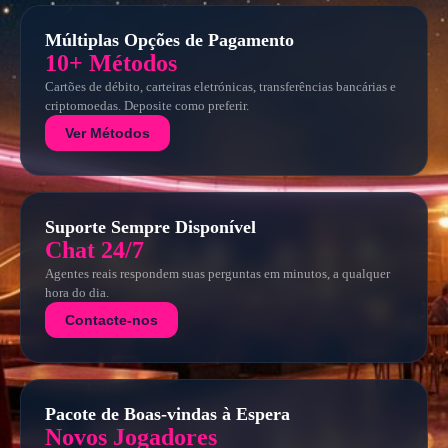
Múltiplas Opções de Pagamento
10+ Métodos
Cartões de débito, carteiras eletrónicas, transferências bancárias e
criptomoedas. Deposite como preferir.
Ver Métodos
Suporte Sempre Disponível
Chat 24/7
Agentes reais respondem suas perguntas em minutos, a qualquer
hora do dia.
Contacte-nos
Pacote de Boas-vindas à Espera
Novos Jogadores