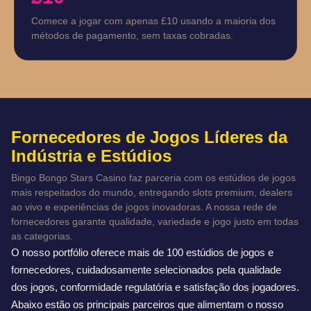
Comece a jogar com apenas £10 usando a maioria dos
métodos de pagamento, sem taxas cobradas.
Fornecedores de Jogos Líderes da
Indústria e Estúdios
Bingo Bongo Stars Casino faz parceria com os estúdios de jogos
mais respeitados do mundo, entregando slots premium, dealers
ao vivo e experiências de jogos inovadoras. A nossa rede de
fornecedores garante qualidade, variedade e jogo justo em todas
as categorias.
O nosso portfólio oferece mais de 100 estúdios de jogos e
fornecedores, cuidadosamente selecionados pela qualidade
dos jogos, conformidade regulatória e satisfação dos jogadores.
Abaixo estão os principais parceiros que alimentam o nosso