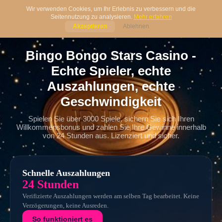
Wir verwenden Cookies, um Ihr Erlebnis zu verbessern und die
Bingo Bongo Stars Casino
Spielen
DE
▾
Seitennutzung zu analysieren.
Mehr erfahren
Akzeptieren
Ablehnen
Spiele
Bingo Bongo Stars Casino -
Boni
Echte Spieler, echte
Auszahlungen, echte
So funktioniert es
Geschwindigkeit
Support
Spielen Sie über 3000 Spiele, sichern Sie sich Ihren
Willkommensbonus und zahlen Sie Ihre Gewinne innerhalb
von 24 Stunden aus. Lizenziert und sicher.
Schnelle Auszahlungen
24 Stunden
Verifizierte Auszahlungen werden am selben Tag bearbeitet. Keine
Verzögerungen, keine Ausreden.
So funktioniert es