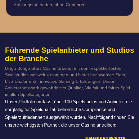
Zahlungsmethoden, ohne Gebühren.
Führende Spielanbieter und Studios
der Branche
Bingo Bongo Stars Casino arbeitet mit den respektiertesten
Spielstudios weltweit zusammen und bietet hochwertige Slots,
Live-Dealer und innovative Gaming-Erfahrungen. Unser
Anbieternetzwerk gewährleistet Qualität, Vielfalt und faires Spiel
in allen Spielkategorien.
Unser Portfolio umfasst über 100 Spielstudios und Anbieter, die
sorgfältig für Spielqualität, behördliche Compliance und
Spielerzufriedenheit ausgewählt wurden. Nachfolgend finden Sie
unsere wichtigsten Partner, die unser Casino antreiben:
BEMERKENSWERTE