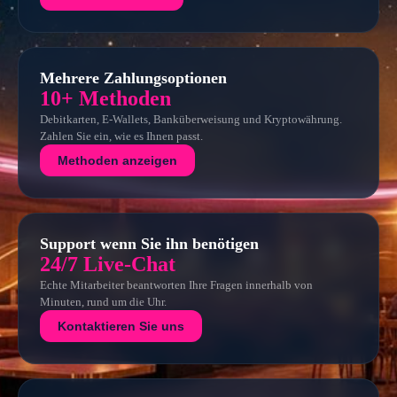
Mehrere Zahlungsoptionen
10+ Methoden
Debitkarten, E-Wallets, Banküberweisung und Kryptowährung.
Zahlen Sie ein, wie es Ihnen passt.
Methoden anzeigen
Support wenn Sie ihn benötigen
24/7 Live-Chat
Echte Mitarbeiter beantworten Ihre Fragen innerhalb von
Minuten, rund um die Uhr.
Kontaktieren Sie uns