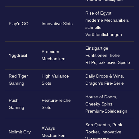
Rise of Egypt,
moderne Mechaniken,
Play'n GO
Innovative Slots
schnelle
Veröffentlichungen
Einzigartige
Premium
Yggdrasil
Funktionen, hohe
Mechaniken
RTPs, exklusive Spiele
Red Tiger
High Variance
Daily Drops & Wins,
Gaming
Slots
Dragon's Fire-Serie
House of Doom,
Push
Feature-reiche
Cheeky Spins,
Gaming
Slots
Premium-Spieldesign
San Quentin, Punk
XWays
Nolimit City
Rocker, innovative
Mechaniken