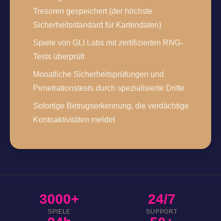
Tresoren gespeichert (der höchste
Sicherheitsstandard für Kartendaten)
Spiele von GLI Labs mit zertifizierten RNG-
Tests überprüft
Monatliche Sicherheitsprüfungen und
Penetrationstests durch spezialisierte Dritte
Sofortige Betrugserkennung, die verdächtige
Kontoaktivitäten meldet
3000+
24/7
SPIELE
SUPPORT